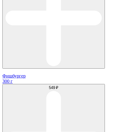
Фишбургер
300 г
549 ₽