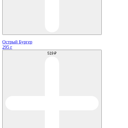
Острый Бургер
295 г
519 ₽