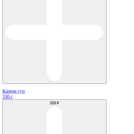
Кимчи суп
330 г
309 ₽