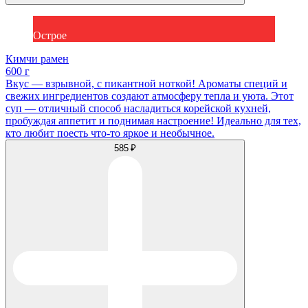
Острое
Кимчи рамен
600 г
Вкус — взрывной, с пикантной ноткой! Ароматы специй и
свежих ингредиентов создают атмосферу тепла и уюта. Этот
суп — отличный способ насладиться корейской кухней,
пробуждая аппетит и поднимая настроение! Идеально для тех,
кто любит поесть что-то яркое и необычное.
585 ₽