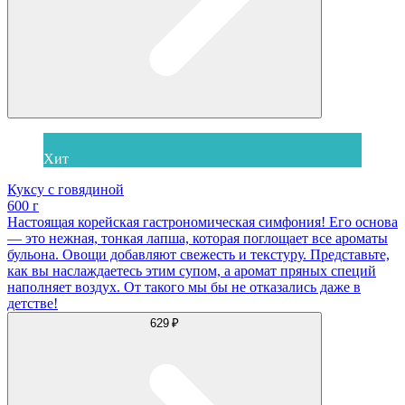
Хит
Куксу с говядиной
600 г
Настоящая корейская гастрономическая симфония! Его основа
— это нежная, тонкая лапша, которая поглощает все ароматы
бульона. Овощи добавляют свежесть и текстуру. Представьте,
как вы наслаждаетесь этим супом, а аромат пряных специй
наполняет воздух. От такого мы бы не отказались даже в
детстве!
629 ₽