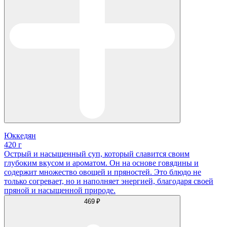
Юккедян
420 г
Острый и насыщенный суп, который славится своим
глубоким вкусом и ароматом. Он на основе говядины и
содержит множество овощей и пряностей. Это блюдо не
только согревает, но и наполняет энергией, благодаря своей
пряной и насыщенной природе.
469 ₽