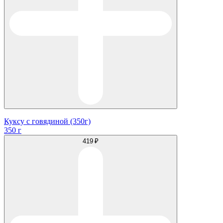
Куксу с говядиной (350г)
350 г
419 ₽