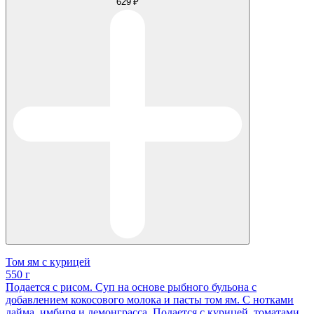
629 ₽
Том ям с курицей
550 г
Подается с рисом. Суп на основе рыбного бульона с
добавлением кокосового молока и пасты том ям. С нотками
лайма, имбиря и лемонграсса. Подается с курицей, томатами,