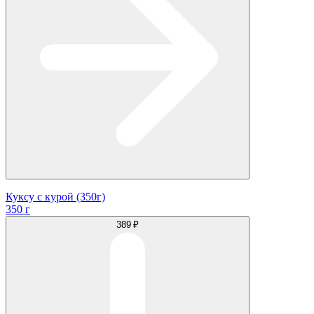
Куксу с курой (350г)
350 г
389 ₽