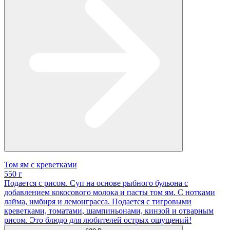
Том ям с креветками
550 г
Подается с рисом. Суп на основе рыбного бульона с
добавлением кокосового молока и пасты том ям. С нотками
лайма, имбиря и лемонграсса. Подается с тигровыми
креветками, томатами, шампиньонами, кинзой и отварным
рисом. Это блюдо для любителей острых ощущений!