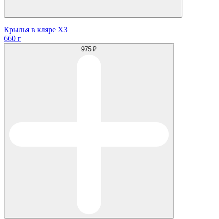
Крылья в кляре Х3
660 г
975 ₽