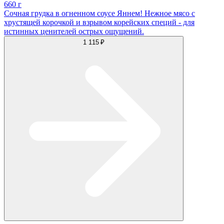
660 г
Сочная грудка в огненном соусе Яннем! Нежное мясо с
хрустящей корочкой и взрывом корейских специй - для
истинных ценителей острых ощущений.
1 115 ₽