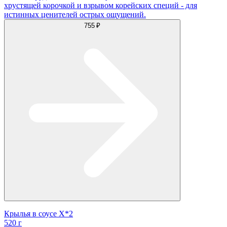
хрустящей корочкой и взрывом корейских специй - для
истинных ценителей острых ощущений.
755 ₽
Крылья в соусе X*2
520 г