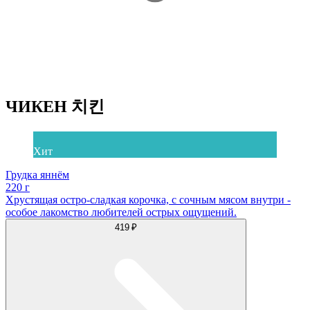
ЧИКЕН 치킨
Хит
Грудка яннём
220 г
Хрустящая остро-сладкая корочка, с сочным мясом внутри -
особое лакомство любителей острых ощущений.
419 ₽