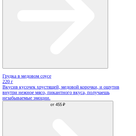
Грудка в медовом соусе
220 г
Вкусив кусочек хрустящей, медовой корочки, и ощутив
внутри нежное мясо, пикантного вкуса, получаешь
незабываемые эмоции.
от
455 ₽