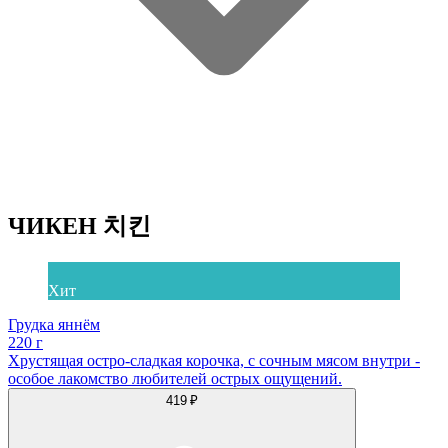
ЧИКЕН 치킨
Хит
Грудка яннём
220 г
Хрустящая остро-сладкая корочка, с сочным мясом внутри -
особое лакомство любителей острых ощущений.
419 ₽