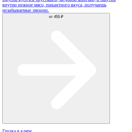
внутри нежное мясо, пикантного вкуса, получаешь
незабываемые эмоции.
от
455 ₽
Грудка в кляре