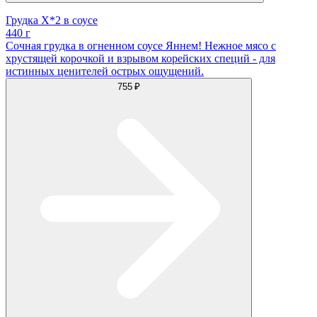
Грудка Х*2 в соусе
440 г
Сочная грудка в огненном соусе Яннем! Нежное мясо с
хрустящей корочкой и взрывом корейских специй - для
истинных ценителей острых ощущений.
755 ₽