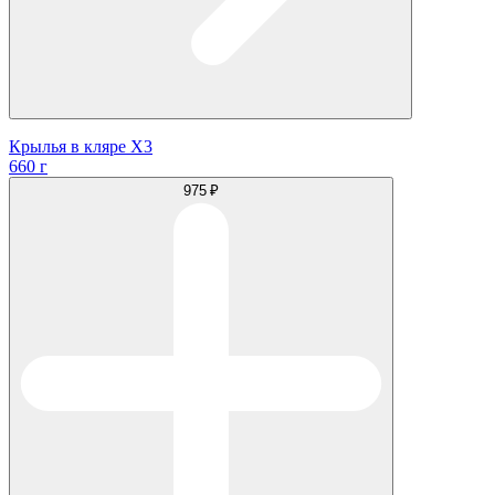
Крылья в кляре Х3
660 г
975 ₽