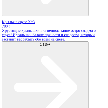
Крылья в соусе X*3
780 г
Хрустящие крылышки в огненном танце остро-сладкого
соуса! Идеальный баланс пряности и сладости, который
заставит вас забыть обо всем на свете.
1 115 ₽