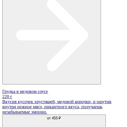
Грудка в медовом соусе
220 г
Вкусив кусочек хрустящей, медовой корочки, и ощутив
внутри нежное мясо, пикантного вкуса, получаешь
незабываемые эмоции.
от
455 ₽