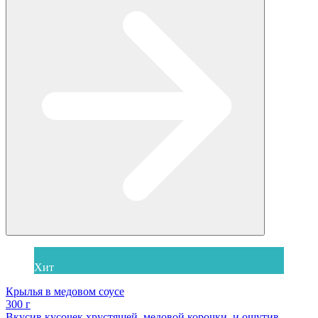
Хит
Крылья в медовом соусе
300 г
Вкусив кусочек хрустящей, медовой корочки, и ощутив