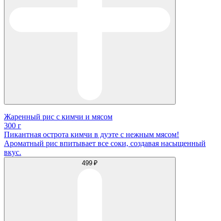
Жаренный рис с кимчи и мясом
300 г
Пикантная острота кимчи в дуэте с нежным мясом!
Ароматный рис впитывает все соки, создавая насыщенный
вкус.
499 ₽