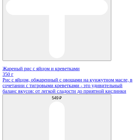
Жареный рис с яйцом и креветками
350 г
Рис с яйцом, обжаренный с овощами на кунжутном масле, в
сочетании с тигровыми креветками - это удивительный
баланс вкусов: от легкой сладости до приятной кислинки
549 ₽