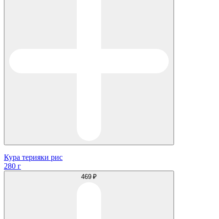
Кура терияки рис
280 г
469 ₽