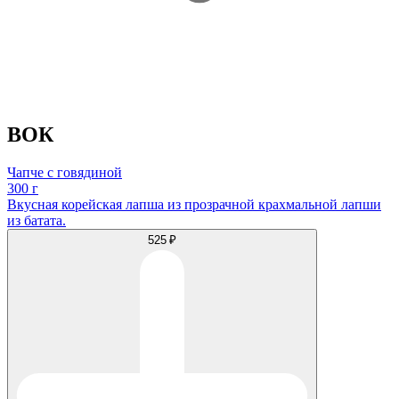
ВОК
Чапче с говядиной
300 г
Вкусная корейская лапша из прозрачной крахмальной лапши
из батата.
525 ₽