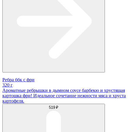
Ребра ббк с фри
320 г
Ароматные ребрышки в дымном соусе барбекю и хрустящая
картошка фри! Идеальное сочетание нежности мяса и хруста
картофеля.
519 ₽