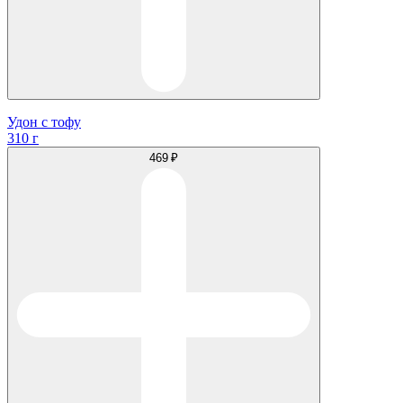
Удон с тофу
310 г
469 ₽