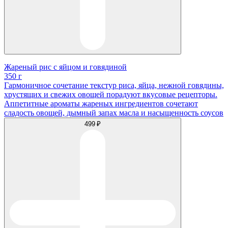
Жареный рис с яйцом и говядиной
350 г
Гармоничное сочетание текстур риса, яйца, нежной говядины,
хрустящих и свежих овощей порадуют вкусовые рецепторы.
Аппетитные ароматы жареных ингредиентов сочетают
сладость овощей, дымный запах масла и насыщенность соусов
499 ₽