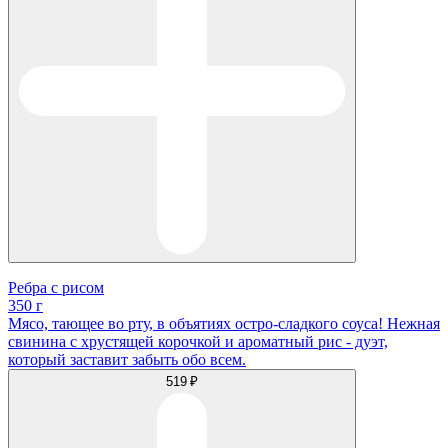
Ребра с рисом
350 г
Мясо, тающее во рту, в объятиях остро-сладкого соуса! Нежная
свинина с хрустящей корочкой и ароматный рис - дуэт,
который заставит забыть обо всем.
519 ₽