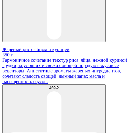
Жареный рис с яйцом и курицей
350 г
Гармоничное сочетание текстур риса, яйца, нежной куриной
грудки, хрустящих и свежих овощей порадуют вкусовые
рецепторы. Аппетитные ароматы жареных ингредиентов,
сочетают сладость овощей, дымный запах масла и
насыщенность соусов.
469 ₽