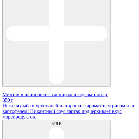
Минтай в панировке с гарниром и соусом тартар
350 г
Нежная рыба в хрустящей панировке с ароматным рисом или
картофелем! Пикантный соус тартар подчеркивает вкус
морепродуктов.
519 ₽