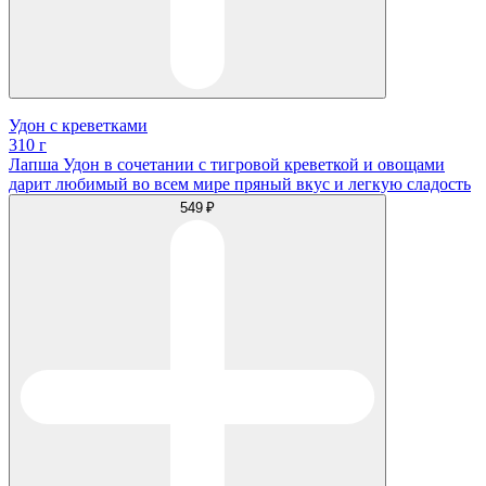
Удон с креветками
310 г
Лапша Удон в сочетании с тигровой креветкой и овощами
дарит любимый во всем мире пряный вкус и легкую сладость
549 ₽