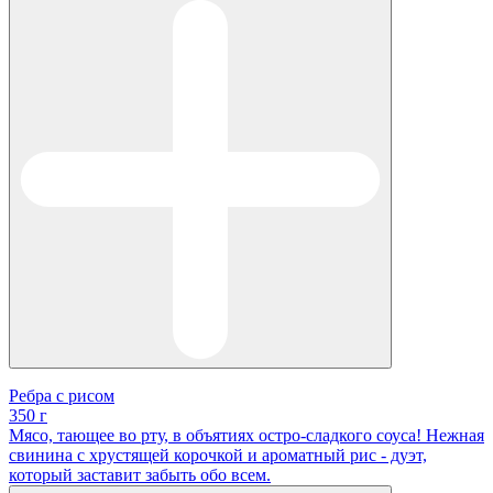
Ребра с рисом
350 г
Мясо, тающее во рту, в объятиях остро-сладкого соуса! Нежная
свинина с хрустящей корочкой и ароматный рис - дуэт,
который заставит забыть обо всем.