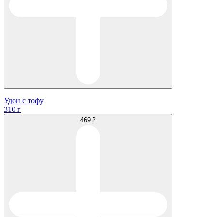
Удон с тофу
310 г
469 ₽