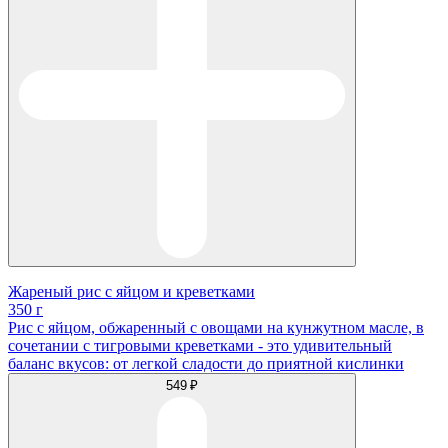
Жареный рис с яйцом и креветками
350 г
Рис с яйцом, обжаренный с овощами на кунжутном масле, в
сочетании с тигровыми креветками - это удивительный
баланс вкусов: от легкой сладости до приятной кислинки
549 ₽