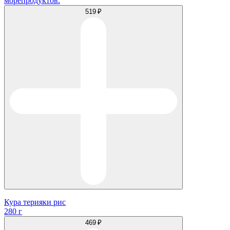
морепродуктов.
519 ₽
Кура терияки рис
280 г
469 ₽