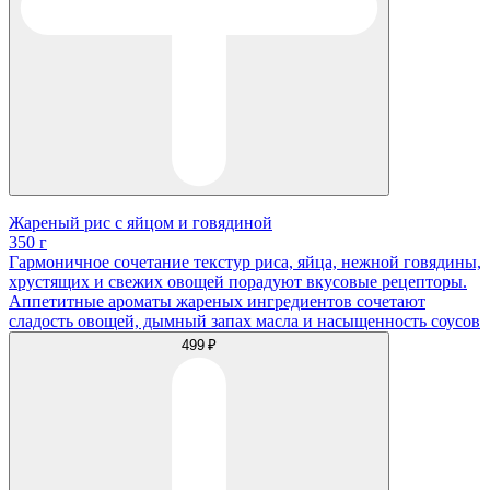
Жареный рис с яйцом и говядиной
350 г
Гармоничное сочетание текстур риса, яйца, нежной говядины,
хрустящих и свежих овощей порадуют вкусовые рецепторы.
Аппетитные ароматы жареных ингредиентов сочетают
сладость овощей, дымный запах масла и насыщенность соусов
499 ₽