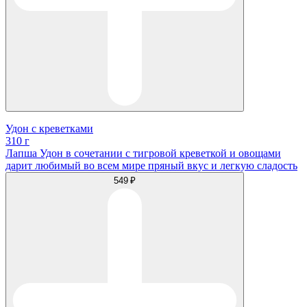
Удон с креветками
310 г
Лапша Удон в сочетании с тигровой креветкой и овощами
дарит любимый во всем мире пряный вкус и легкую сладость
549 ₽