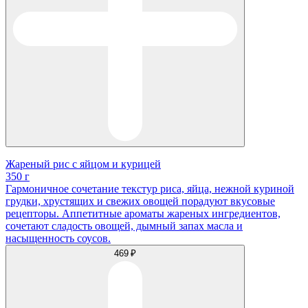
Жареный рис с яйцом и курицей
350 г
Гармоничное сочетание текстур риса, яйца, нежной куриной
грудки, хрустящих и свежих овощей порадуют вкусовые
рецепторы. Аппетитные ароматы жареных ингредиентов,
сочетают сладость овощей, дымный запах масла и
насыщенность соусов.
469 ₽